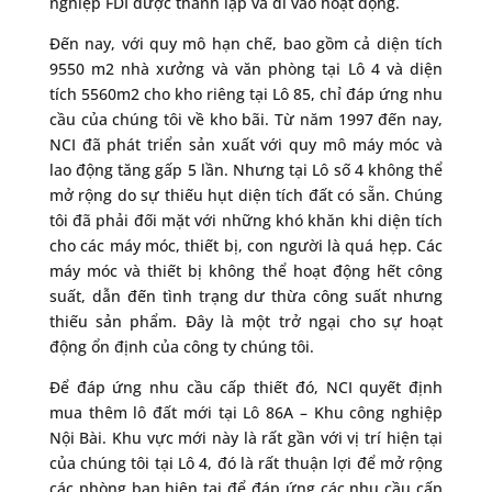
nghiệp FDI được thành lập và đi vào hoạt động.
Đến nay, với quy mô hạn chế, bao gồm cả diện tích
9550 m2 nhà xưởng và văn phòng tại Lô 4 và diện
tích 5560m2 cho kho riêng tại Lô 85, chỉ đáp ứng nhu
cầu của chúng tôi về kho bãi. Từ năm 1997 đến nay,
NCI đã phát triển sản xuất với quy mô máy móc và
lao động tăng gấp 5 lần. Nhưng tại Lô số 4 không thể
mở rộng do sự thiếu hụt diện tích đất có sẵn. Chúng
tôi đã phải đối mặt với những khó khăn khi diện tích
cho các máy móc, thiết bị, con người là quá hẹp. Các
máy móc và thiết bị không thể hoạt động hết công
suất, dẫn đến tình trạng dư thừa công suất nhưng
thiếu sản phẩm. Đây là một trở ngại cho sự hoạt
động ổn định của công ty chúng tôi.
Để đáp ứng nhu cầu cấp thiết đó, NCI quyết định
mua thêm lô đất mới tại Lô 86A – Khu công nghiệp
Nội Bài. Khu vực mới này là rất gần với vị trí hiện tại
của chúng tôi tại Lô 4, đó là rất thuận lợi để mở rộng
các phòng ban hiện tại để đáp ứng các nhu cầu cấp