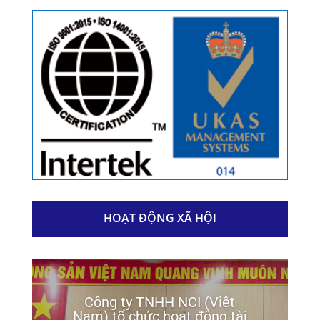
HOẠT ĐỘNG XÃ HỘI
Công ty TNHH NCI (Việt
Nam) tổ chức hoạt động tài