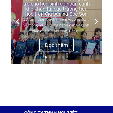
trợ cho học sinh có hoàn cảnh
khó khăn tại các trường tiểu
học trên địa bàn xã Sóc Sơn
Với tinh thần trách nhiệm vì cộng đồng
và mong muốn đồng hành cùng ngành
giáo dục địa phương, Công...
Đọc thêm
CÔNG TY TNHH NCI (VIỆT