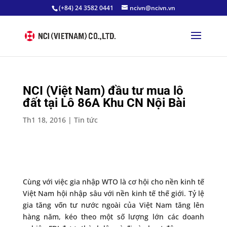
(+84) 24 3582 0441
ncivn@ncivn.vn
NCI (Việt Nam) đầu tư mua lô
đất tại Lô 86A Khu CN Nội Bài
Th1 18, 2016
|
Tin tức
Cùng với việc gia nhập WTO là cơ hội cho nền kinh tế
Việt Nam hội nhập sâu với nền kinh tế thế giới. Tỷ lệ
gia tăng vốn tư nước ngoài của Việt Nam tăng lên
hàng năm, kéo theo một số lượng lớn các doanh